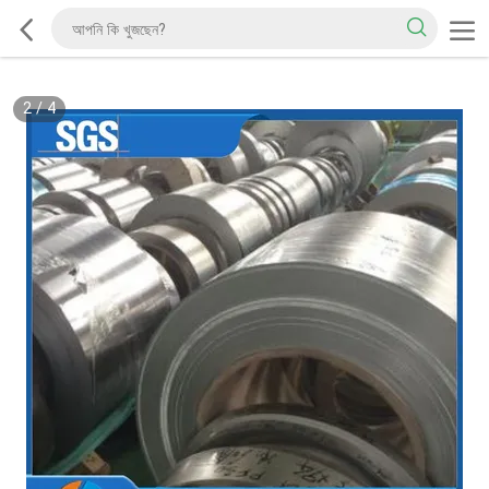
2
/
4